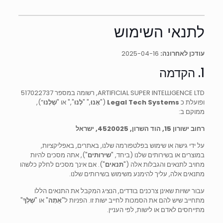
לתנאי השימוש
עודכן לאחרונה:
2025-04-16
1. הקדמה
ARTIFICIAL SUPER INTELLIGENCE LTD, רשומה במספר 517022737
ופועלת כ
Legal Tech Systems
("
אָנוּ
," "
לָנוּ
"," או "
שֶׁלָנוּ
”),
ממוקם ב:
רחוב ישורון 15, הוד השרון, 4520025, ישראל
על ידי גישה או שימוש בפלטפורמה שלנו, באתרים, באפליקציות,
במוצרים או בשירותים שלנו (ביחד, "
שירותים
"), אתה מסכים להיות
מחויב לתנאים והגבלות אלה ("
תנאים
"). אם אינך מסכים לחלק כלשהו
מתנאים אלה, עליך להימנע משימוש בשירותים שלנו.
עבור ישויות שאינן צרכנים בודדים, הנציג המקבל את התנאים הללו
מתחייב שיש להם את הסמכות לחייב ישות זו. הפניות ל"
אַתָה
" או "
שֶׁלְךָ
"
מתייחסים לאדם או לישות, לפי העניין.