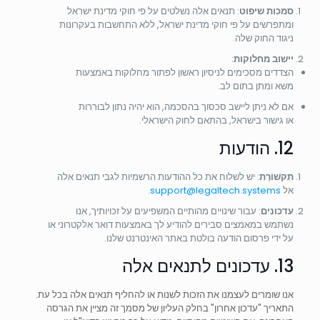
סמכות שיפוט
: תנאים אלה נשלטים על פי חוקי מדינת ישראל
ומתפרשים על פי חוקי מדינת ישראל, ללא התחשבות בעקרונות
ניגוד החוק שלה.
יישוב מחלוקות
:
הצדדים מסכימים לניסיון ראשון לפתור מחלוקות באמצעות
משא ומתן בתום לב.
אם לא ניתן ליישב סכסוך בהסכמה, הוא יהיה נתון לבוררות
או גישור בישראל, בהתאם לחוק הישראלי.
12. הודעות
תִקשׁוֹרֶת
: יש לשלוח את כל ההודעות הרשמיות לגבי תנאים אלה
אל
support@legaltech.systems
.
עדכונים
: עבור שינויים מהותיים המשפיעים על זכויותיך, אנו
נשתמש במאמצים סבירים להודיע לך באמצעות דואר אלקטרוני או
על ידי פרסום הודעה בולטת באתר האינטרנט שלנו.
13. עדכונים לתנאים אלה
אנו שומרים לעצמנו את הזכות לשנות או להחליף תנאים אלה בכל עת.
התאריך "עדכון אחרון" בחלק העליון של מסמך זה מציין את הגרסה