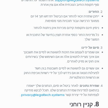
support@legaltech.systems
. אתה תשמור על הגישה עד
סוף תקופת החיוב הנוכחית אלא אם צוין אחרת.
החזרים
:
ייתכן שתהיה זכאי להחזר אם הביטול יתרחש תוך 14 יום
ממועד הרכישה עבור תוכניות מנוי מסוימות.
ניסיון חינם ותקופות קידום מכירות אינן ניתנות להחזר.
כל מדיניות החזר כספי אחרת תצוין בתיעוד של התוכנית או
המוצר שלך.
סיום על ידינו
:
אנו שומרים לעצמנו את הזכות להשעות או לסיים את חשבונך
אם אינך מציית לתנאים אלה או אם השימוש שלך בשירותים
אינו חוקי או מזיק לאחרים.
אנו עשויים גם להשעות או לסיים חשבונות בגין חשד
לפעילות הונאה או אם נידרש לכך על ידי רשויות אכיפת החוק
או הרשויות הרגולטוריות.
שמירת נתונים
: לאחר ביטול או סיום, הנתונים שלך יישמרו
בהתאם למדיניות שמירת הנתונים שלנו. תוכל לבקש מחיקה
לצמיתות על ידי יצירת קשר
privacy@legaltech.systems
.
8. קניין רוחני