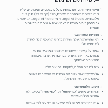
היקף השירותים
: אנו מספקים כלים משפטיים המופעלים על ידי
בינה מלאכותית ופתרונות קשורים, כולל (אך לא רק) סוכן בינה
מלאכותית, Legal AI Studio ו- Legal AI Platform. אנו עשויים
גם לספק פיתוח תוכנה מותאם אישית או שירותים מקצועיים
נוספים.
אחריות המשתמש
:
ודא שהמערכות שלך עומדות בדרישות הטכניות כדי לגשת
לשירותים שלנו.
שמור על קישוריות אינטרנט ואבטחת המכשיר. אנו לא
נושאים באחריות להפרעות בחיבור או לפרצות אבטחה
הנובעות מרשלנותך.
ציית לחוקים החלים, לתקנות ולתנאים אלה.
אל תשתף אישורי גישה עם גורמים לא מורשים או לעשות
שימוש לרעה בשירותים שלנו.
ביצועי פלטפורמה
:
השירותים ניתנים "
כפי שהוא
" ועל "
כפי שזמין
" בסיס, ללא
אחריות מכל סוג שהוא.
איננו מבטיחים פעולה ללא הפרעה או ביצועים ללא שגיאות.