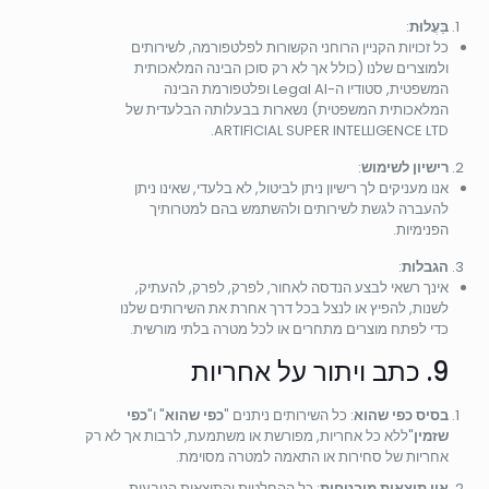
בַּעֲלוּת
:
כל זכויות הקניין הרוחני הקשורות לפלטפורמה, לשירותים
ולמוצרים שלנו (כולל אך לא רק סוכן הבינה המלאכותית
המשפטית, סטודיו ה-Legal AI ופלטפורמת הבינה
המלאכותית המשפטית) נשארות בבעלותה הבלעדית של
ARTIFICIAL SUPER INTELLIGENCE LTD.
רישיון לשימוש
:
אנו מעניקים לך רישיון ניתן לביטול, לא בלעדי, שאינו ניתן
להעברה לגשת לשירותים ולהשתמש בהם למטרותיך
הפנימיות.
הגבלות
:
אינך רשאי לבצע הנדסה לאחור, לפרק, לפרק, להעתיק,
לשנות, להפיץ או לנצל בכל דרך אחרת את השירותים שלנו
כדי לפתח מוצרים מתחרים או לכל מטרה בלתי מורשית.
9. כתב ויתור על אחריות
בסיס כפי שהוא
: כל השירותים ניתנים "
כפי שהוא
" ו"
כפי
שזמין
"ללא כל אחריות, מפורשת או משתמעת, לרבות אך לא רק
אחריות של סחירות או התאמה למטרה מסוימת.
אין תוצאות מובטחות
: כל ההחלטות והתוצאות הנובעות