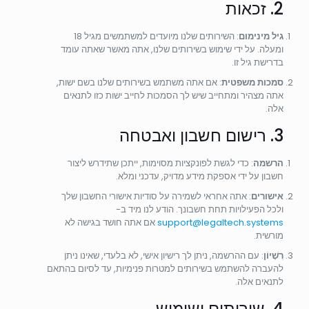
2. זכאות
גיל מינימום
: השירותים שלנו מיועדים למשתמשים מגיל 18
ומעלה. על ידי שימוש בשירותים שלנו, אתה מאשר שאתה עומד
בדרישת גיל זו.
סמכות משפטית
: אם אתה משתמש בשירותים שלנו בשם ישות,
אתה מצהיר ומתחייב שיש לך הסמכות לחייב ישות כזו לתנאים
אלה.
3. רישום חשבון ואבטחה
הרשמה
: כדי לגשת לפונקציות מסוימות, ייתכן שתידרש ליצור
חשבון על ידי אספקת מידע מדויק, עדכני ומלא.
אישורים
: אתה אחראי לשמירה על סודיות אישורי החשבון שלך
ולכל הפעילויות תחת חשבונך. הודע לנו מיד ב-
support@legaltech.systems
אם אתה חושד בגישה לא
מורשית.
רִשָׁיוֹן
: עם ההרשמה, ניתן לך רישיון אישי, לא בלעדי, שאינו ניתן
להעברה להשתמש בשירותים למטרות פנימיות, עד לסיום בהתאם
לתנאים אלה.
4. שירותים ושימוש