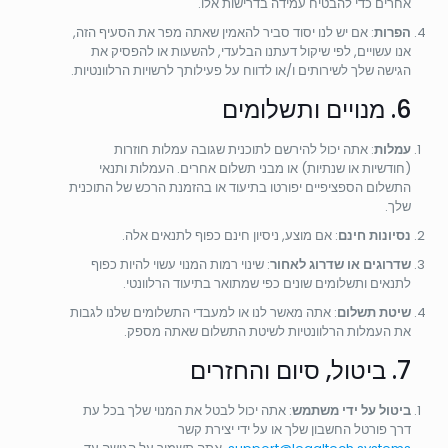
אחרים כדי להבטיח עמידה בדרישות אלו.
הפרות
: אם יש לנו יסוד סביר להאמין שאתה מפר את הסעיף הזה,
אנו עשויים, לפי שיקול דעתנו הבלעדי, להשעות או להפסיק את
הגישה שלך לשירותים ו/או לדווח על פעילותך לרשויות הרלוונטיות.
6. מנויים ותשלומים
עמלות
: אתה יכול להירשם לתוכנית שגובה עמלות חוזרות
(חודשיות או שנתיות) או מבני תשלום אחרים. העמלות ותנאי
התשלום הספציפיים יפורטו בתיעוד או בהזמנת הרכש של התוכנית
שלך.
נסיונות חינם
: אם מוצע, ניסיון חינם כפוף לתנאים אלה.
שדרוגים או שדרוג לאחור
: שינוי רמות המנוי עשוי להיות כפוף
לתנאים ותשלומים שונים כפי שמתואר בתיעוד הרלוונטי.
שיטת תשלום
: אתה מאשר לנו או למעבדי התשלומים שלנו לגבות
את העמלות הרלוונטיות לשיטת התשלום שאתה מספק.
7. ביטול, סיום והחזרים
ביטול על ידי משתמש
: אתה יכול לבטל את המנוי שלך בכל עת
דרך פורטל החשבון שלך או על ידי יצירת קשר