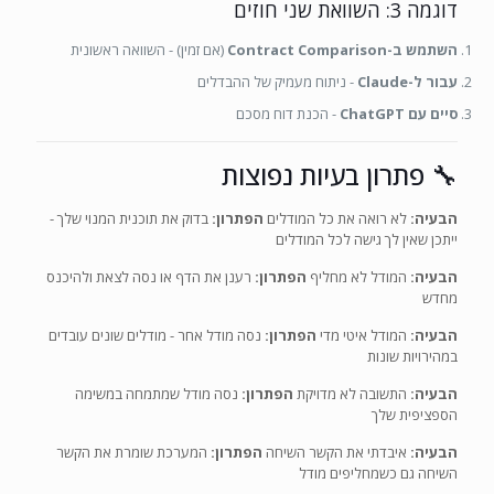
דוגמה 3: השוואת שני חוזים
השתמש ב-Contract Comparison
(אם זמין) - השוואה ראשונית
עבור ל-Claude
- ניתוח מעמיק של ההבדלים
סיים עם ChatGPT
- הכנת דוח מסכם
🔧 פתרון בעיות נפוצות
הבעיה:
לא רואה את כל המודלים
הפתרון:
בדוק את תוכנית המנוי שלך -
ייתכן שאין לך גישה לכל המודלים
הבעיה:
המודל לא מחליף
הפתרון:
רענן את הדף או נסה לצאת ולהיכנס
מחדש
הבעיה:
המודל איטי מדי
הפתרון:
נסה מודל אחר - מודלים שונים עובדים
במהירויות שונות
הבעיה:
התשובה לא מדויקת
הפתרון:
נסה מודל שמתמחה במשימה
הספציפית שלך
הבעיה:
איבדתי את הקשר השיחה
הפתרון:
המערכת שומרת את הקשר
השיחה גם כשמחליפים מודל