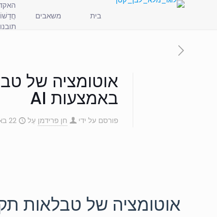
האקד
בית
משאבים
חֲדָשׁו
תובנו
אוטומציה של טבל
באמצעות AI
פורסם על ידי
חן פרידמן
עַל
22 באוקטובר 2024
אוטומציה של טבלאות תקלו