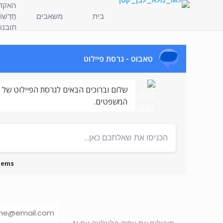
האקד
בית
משאבים
חֲדָשׁו
תובנו