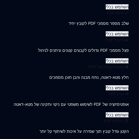
השתמש בכלי
🔗 מיזוג PDF
שלב מספר מסמכי PDF לקובץ יחיד
השתמש בכלי
✂️ פיצול PDF
פצל מסמכי PDF גדולים לקבצים קטנים וניתנים לניהול
השתמש בכלי
🧠 אינטליגנציה של PDF
חלץ מטא-דאטה, נתח מבנה והבן תוכן מסמכים
השתמש בכלי
⚙️ מכין PDF
אופטימיזציה של PDF לשימוש משפטי עם ניקוי ותקינה של מטא-דאטה
השתמש בכלי
🗜️ דחיסת PDF
הקטן גודל קובץ תוך שמירה על איכות לשיתוף קל יותר