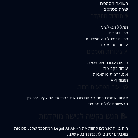
השוואת מסמכים
יצירת מסמכים
🎙️ תמלול מתקדם
תמלול רב-לשוני
זיהוי דוברים
זיהוי טרמינולוגיה משפטית
עיבוד בזמן אמת
⚡ צינורות מסמכים
זרימות עבודה אוטומטיות
עיבוד בקבוצות
אינטגרציות מותאמות
תזמור API
🎁 ועוד הפתעות רבות...
אנחנו שומרים כמה תכונות מרגשות בסוד עד ההשקה. היה בין
הראשונים לגלות מה צפוי!
📝 הגש בקשה לגישה מוקדמת
היה בין הראשונים לחוות את ה-Legal AI API המהפכני שלנו. מקומות
מוגבלים זמינים לתוכנית הבטא שלנו.