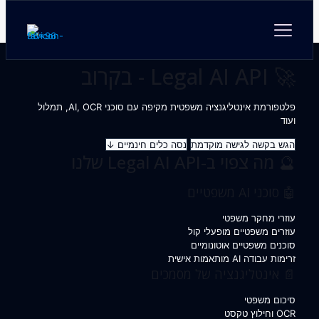
🚀 Legal AI API - בקרוב
פלטפורמת אינטליגנציה משפטית מקיפה עם סוכני AI, OCR, תמלול
ועוד
הגש בקשה לגישה מוקדמת
נסה כלים חינמיים ↓
🔮 מה צפוי ב-Legal AI API שלנו
🤖 סוכני AI משפטיים
עוזרי מחקר משפטי
עוזרים משפטיים מופעלי קול
סוכנים משפטיים אוטונומיים
זרימות עבודה AI מותאמות אישית
📄 אינטליגנציה של מסמכים
סיכום משפטי
OCR וחילוץ טקסט